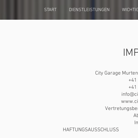
START
DIENSTLEISTUNGEN
WICHTI
IM
City Garage Murten
+41 
+41 
info@c
www.ci
Vertretungsber
A
I
HAFTUNGSAUSSCHLUSS